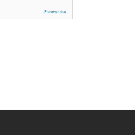
à
En savoir plus
propos
de
Accueil